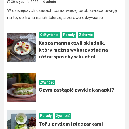
30 stycznia 2025
admin
W dzisiejszych czasach coraz więcej osób zwraca uwagę
na to, co trafia na ich talerze, a zdrowe odżywianie...
Odżywianie
Porady
Zdrowie
Kasza manna czyli składnik,
który można wykorzystać na
różne sposoby w kuchni
Żywność
Czym zastąpić zwykłe kanapki?
Porady
Żywność
Tofu z ryżem i pieczarkami –