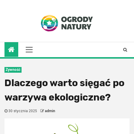
Skip
to
8 sierpnia 2026
content
Primary
Menu
Żywność
Dlaczego warto sięgać po
warzywa ekologiczne?
30 stycznia 2025
admin