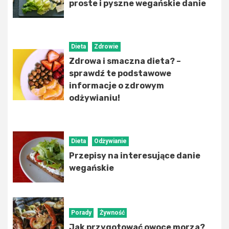
proste i pyszne wegańskie danie
Dieta
Zdrowie
Zdrowa i smaczna dieta? –
sprawdź te podstawowe
informacje o zdrowym
odżywianiu!
Dieta
Odżywianie
Przepisy na interesujące danie
wegańskie
Porady
Żywność
Jak przygotować owoce morza?