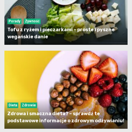
Porady
Żywność
Tofu z ryżem i pieczarkami – proste i pyszne
wegańskie danie
Dieta
Zdrowie
Zdrowa i smaczna dieta? – sprawdź te
podstawowe informacje o zdrowym odżywianiu!