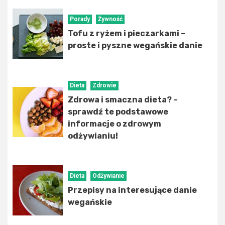
Porady
Żywność
Tofu z ryżem i pieczarkami –
proste i pyszne wegańskie danie
Dieta
Zdrowie
Zdrowa i smaczna dieta? –
sprawdź te podstawowe
informacje o zdrowym
odżywianiu!
Dieta
Odżywianie
Przepisy na interesujące danie
wegańskie