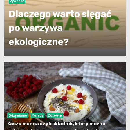
Żywność
Dlaczego warto sięgać
po warzywa
ekologiczne?
Odżywianie
Porady
Zdrowie
Kasza manna czyli składnik, który można