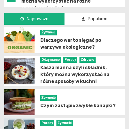
można wykorzystać na różne
sposoby w kuchni
Najnowsze
Popularne
Żywność
3
Czym zastąpić zwykłe kanapki?
Żywność
Dlaczego warto sięgać po
warzywa ekologiczne?
Porady
Żywność
Tofu z ryżem i pieczarkami – proste
4
Odżywianie
Porady
Zdrowie
i pyszne wegańskie danie
Kasza manna czyli składnik,
który można wykorzystać na
różne sposoby w kuchni
Dieta
Zdrowie
Zdrowa i smaczna dieta? – sprawdź
5
te podstawowe informacje o
Żywność
zdrowym odżywianiu!
Czym zastąpić zwykłe kanapki?
Porady
Żywność