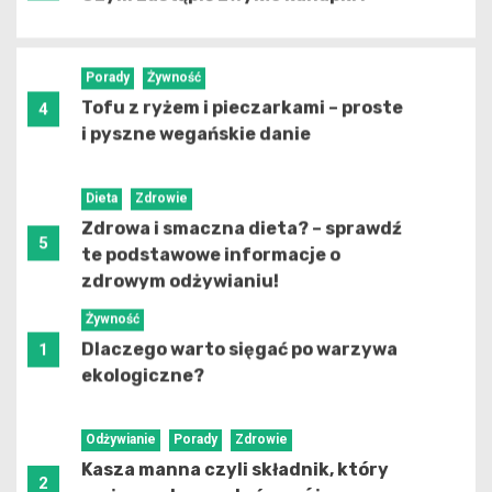
Porady
Żywność
Tofu z ryżem i pieczarkami – proste
4
i pyszne wegańskie danie
Dieta
Zdrowie
Zdrowa i smaczna dieta? – sprawdź
5
te podstawowe informacje o
zdrowym odżywianiu!
Żywność
Dlaczego warto sięgać po warzywa
1
ekologiczne?
Odżywianie
Porady
Zdrowie
Kasza manna czyli składnik, który
2